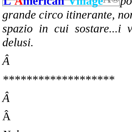
L'
A
merican
Village
po
grande circo itinerante, no
spazio in cui sostare...i 
delusi.
Â
*******************
Â
Â