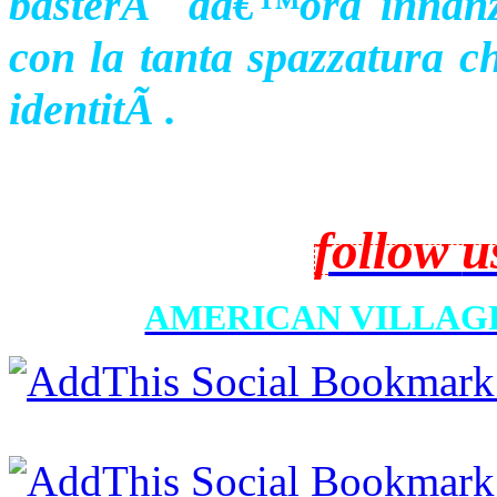
basterÃ dâ€™ora innanzi
con la tanta spazzatura c
identitÃ .
follow
u
AMERICAN VILLAGE 