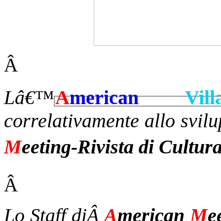
Â
L
â€™
A
merican
Vill
correlativamente allo svil
M
eeting
-Rivista di Cultu
Â
Lo Staff diÂ
A
merican
M
e