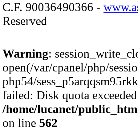
C.F. 90036490366 -
www.as
Reserved
Warning
: session_write_cl
open(/var/cpanel/php/sessio
php54/sess_p5arqqsm95rk
failed: Disk quota exceeded
/home/lucanet/public_html
on line
562