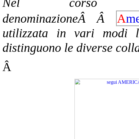
Nel corso 
denominazioneÂ
Â
A
m
utilizzata in vari modi l
distinguono le diverse coll
Â