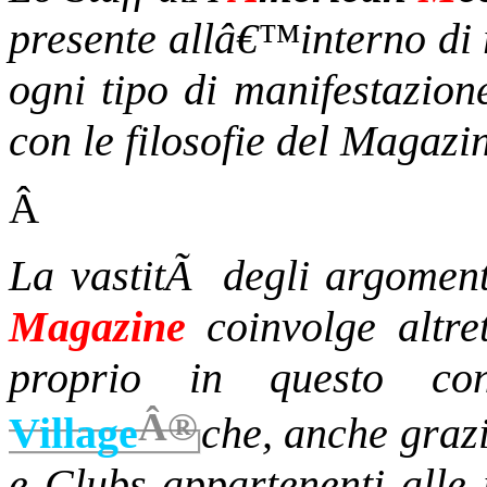
presente allâ€™interno di ra
ogni tipo di manifestazion
con le filosofie del Magazi
Â
La vastitÃ degli argoment
Magazine
coinvolge altre
proprio in questo co
Â®
Village
che, anche grazi
e Clubs appartenenti alle 