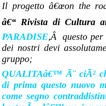
l progetto â€œon the ro
I
â€“ Rivista di Cultura 
PARADISE
,Â questo per 
dei nostri devi assolutame
gruppo;
QUALITAâ€™ Ã¨ ciÃ² che
di prima questo nuovo m
come segno contraddistint