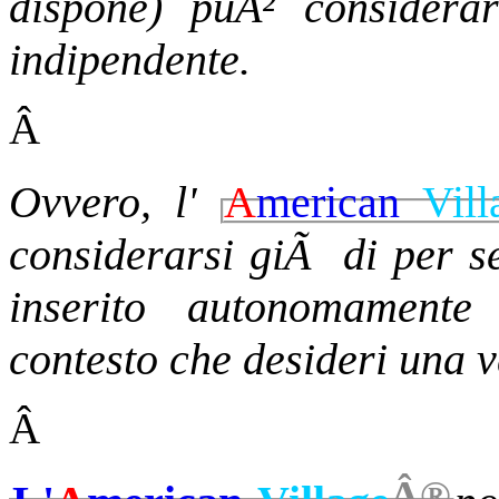
dispone) puÃ² considera
indipendente.
Â
Ovvero, l'
A
merican
Vill
considerarsi giÃ di per s
inserito autonomamente
contesto che desideri una v
Â
Â®