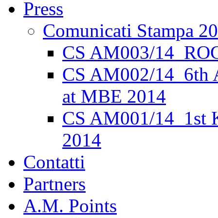
Press
Comunicati Stampa 2
CS AM003/14_ROC
CS AM002/14_6th 
at MBE 2014
CS AM001/14_1st K
2014
Contatti
Partners
A.M. Points